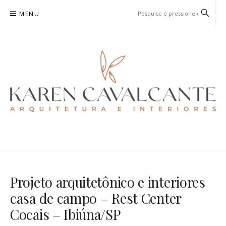
Pular
MENU
para
o
conteúdo
KAREN CAVALCANTE
ARQUITETURA E URBANISMO
Projeto arquitetônico e interiores
casa de campo – Rest Center
Cocais – Ibiúna/SP