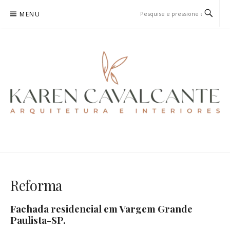
Pular
MENU
para
o
conteúdo
KAREN CAVALCANTE
ARQUITETURA E URBANISMO
Reforma
Fachada residencial em Vargem Grande
Paulista-SP.