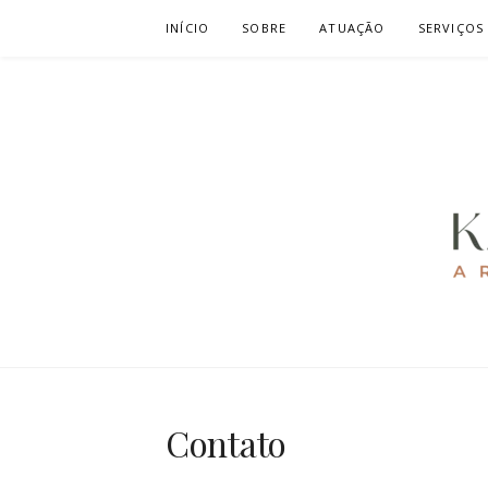
Pular
INÍCIO
SOBRE
ATUAÇÃO
SERVIÇOS
para
o
conteúdo
KAREN CAV
ARQUITETURA E URBANISMO
Contato