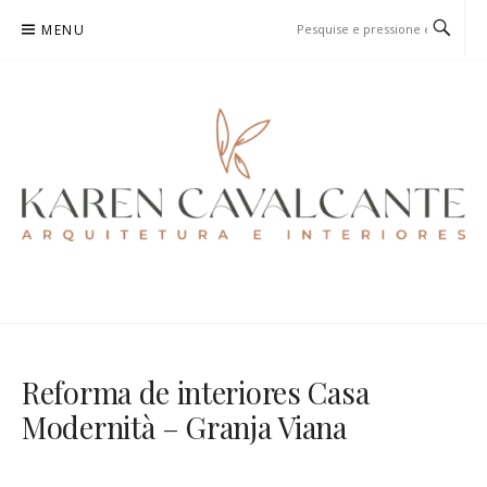
Pular
MENU
para
o
conteúdo
KAREN CAVALCANTE
ARQUITETURA E URBANISMO
Reforma de interiores Casa
Modernità – Granja Viana