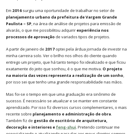
Em
2016
surgiu uma oportunidade de trabalhar no setor de
planejamento urbano da prefeitura de Vargem Grande
Paulista – SP
, na área de análise de projetos para emissão de
alvarás, o que me possibilitou adquirir
experiência nos
processos de aprovação
de variados tipos de projetos.
A partir de janeiro de
2017
optei pela árdua jornada de investir na
minha carreira solo. Ver o brilho nos olhos do cliente quando
entrego um projeto, que há tanto tempo foi idealizado e que ficou
exatamente do jeito que sonhou, é o que me motiva.
O projeto
na maioria das vezes representa a realização de um sonho
,
por isso sei que tenho uma grande responsabilidade nas mãos.
Mas foi-se o tempo em que uma graduação era sinônimo de
sucesso. É necessário se atualizar e se manter em constante
aprendizado. Por isso fiz diversos cursos complementares, o mais
recente sobre
planejamento e administração de obra
.
Também fiz de
gestão de escritório de arquitetura,
decoração e interiores e
feng-shui
. Pretendo continuar me
especializando e atualizando para dar aos meus clientes sempre