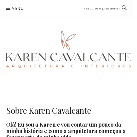
Pular
MENU
para
o
conteúdo
KAREN CAVALCANTE
ARQUITETURA E URBANISMO
Sobre Karen Cavalcante
Olá! Eu sou a Karen e vou contar um pouco da
minha história e como a arquitetura começou a