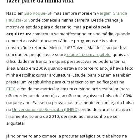
fazer parte da minha vida.
Nasci em
São Roque- SP
mas sempre morei em
Vargem Grande
Paulista- SP
, onde comecei a minha carreira. Desde criança já
mostrava aptidão para o desenho, mas a
paixão pela
arquitetura
começou a se manifestar no ensino médio, quando
comecei a assistir documentários e programas de tv sobre
construção e reforma. Meio clichê? Talvez. Mas foi isso que fez
com que eu pesquisasse sobre
o que faz um arquiteto
, quais as
dificuldades enfrentam e quais perspectivas eu poderia ter na
área. Então em 2009, quando estava no terceiro ano, já havia feito
minha escolha: cursar arquitetura. Estudei para o Enem e também
prestei um Vestibulinho para cursar técnico em edificações na
ETEC
, além de me matricular em um cursinho pré-vestibular (para
não perder um desconto), caso não conseguisse a bolsa de 100%
naquele ano. Passei na prova, mas felizmente eu consegui a bolsa
na
Universidade de Sorocaba (UNISO)
, então descartei o técnico e
finalmente, no ano de 2010, dei início ao meu sonho de ser
arquiteta!
Já no primeiro ano comecei a procurar estágios ou trabalhos na