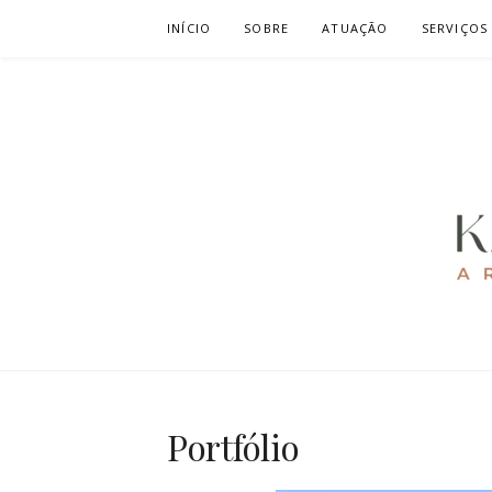
Pular
INÍCIO
SOBRE
ATUAÇÃO
SERVIÇOS
para
o
conteúdo
KAREN CAV
ARQUITETURA E URBANISMO
Portfólio