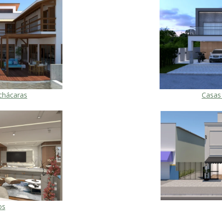
chácaras
Casas
os