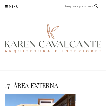
Pular
MENU
para
o
conteúdo
KAREN CAVALCANTE
ARQUITETURA E URBANISMO
17_ÁREA EXTERNA