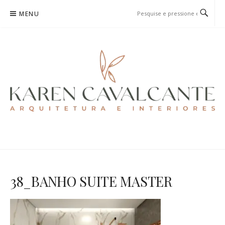
Pular
MENU
para
o
conteúdo
KAREN CAVALCANTE
ARQUITETURA E URBANISMO
38_BANHO SUITE MASTER