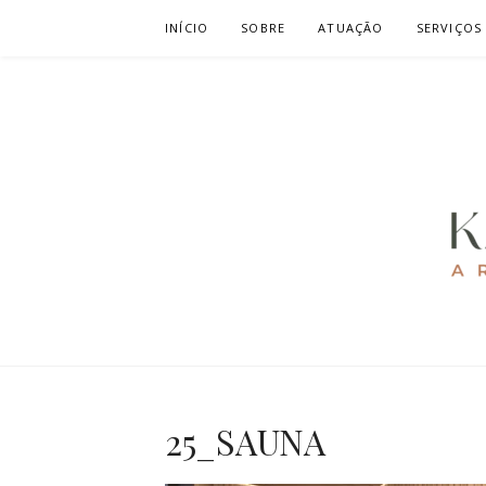
Pular
INÍCIO
SOBRE
ATUAÇÃO
SERVIÇOS
para
o
conteúdo
KAREN CAV
ARQUITETURA E URBANISMO
25_SAUNA