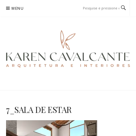
Pular
MENU
para
o
conteúdo
KAREN CAVALCANTE
ARQUITETURA E URBANISMO
7_SALA DE ESTAR