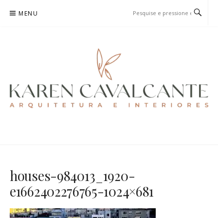
Pular
MENU
para
o
conteúdo
KAREN CAVALCANTE
ARQUITETURA E URBANISMO
houses-984013_1920-
e1662402276765-1024×681