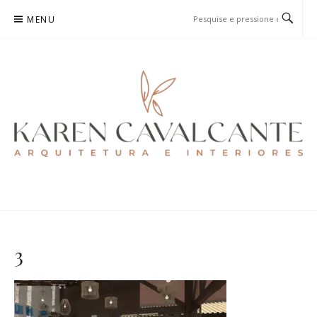
Pular
MENU
para
o
conteúdo
KAREN CAVALCANTE
ARQUITETURA E URBANISMO
3