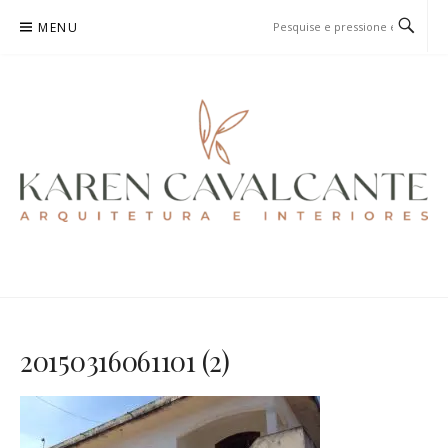
Pular
MENU
para
o
conteúdo
KAREN CAVALCANTE
ARQUITETURA E URBANISMO
20150316061101 (2)