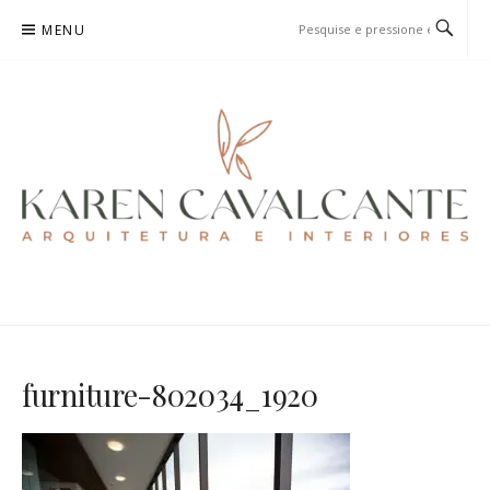
Pular
MENU
para
o
conteúdo
KAREN CAVALCANTE
ARQUITETURA E URBANISMO
furniture-802034_1920