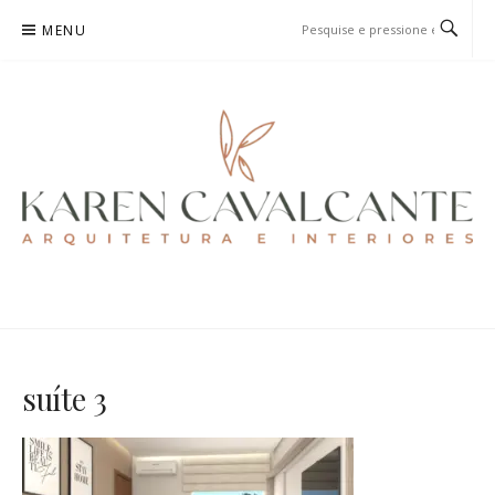
Pular
MENU
para
o
conteúdo
KAREN CAVALCANTE
ARQUITETURA E URBANISMO
suíte 3