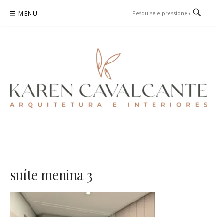
Pular
MENU
para
o
conteúdo
KAREN CAVALCANTE
ARQUITETURA E URBANISMO
suíte menina 3