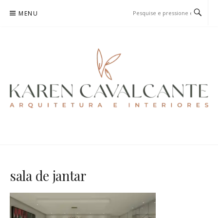
Pular
MENU
para
o
conteúdo
KAREN CAVALCANTE
ARQUITETURA E URBANISMO
sala de jantar