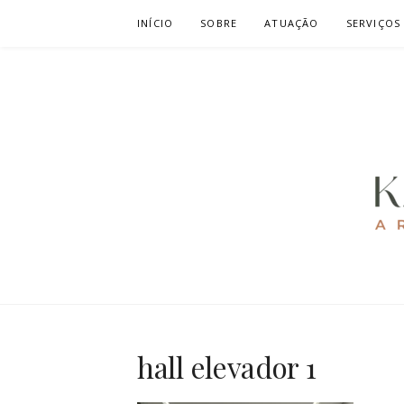
Pular
INÍCIO
SOBRE
ATUAÇÃO
SERVIÇOS
para
o
conteúdo
KAREN CAV
ARQUITETURA E URBANISMO
hall elevador 1