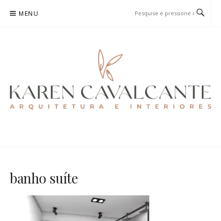
Pular
MENU
para
o
conteúdo
KAREN CAVALCANTE
ARQUITETURA E URBANISMO
banho suíte