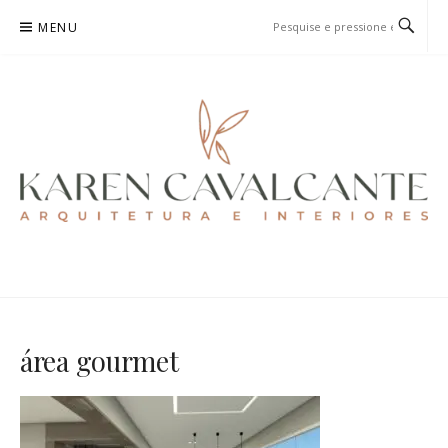
Pular
MENU
para
o
conteúdo
KAREN CAVALCANTE
ARQUITETURA E URBANISMO
área gourmet