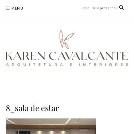
Pular
MENU
para
o
conteúdo
KAREN CAVALCANTE
ARQUITETURA E URBANISMO
8_sala de estar