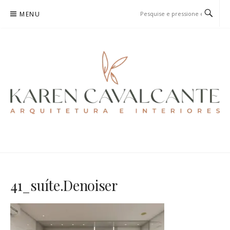
Pular
MENU
para
o
conteúdo
KAREN CAVALCANTE
ARQUITETURA E URBANISMO
41_suíte.Denoiser