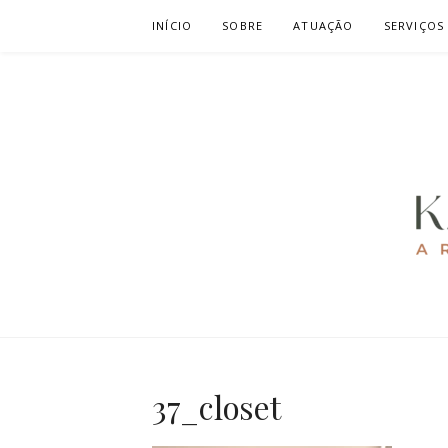
Pular
INÍCIO
SOBRE
ATUAÇÃO
SERVIÇOS
para
o
conteúdo
KAREN CAV
ARQUITETURA E URBANISMO
37_closet