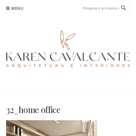
Pular
MENU
para
o
conteúdo
KAREN CAVALCANTE
ARQUITETURA E URBANISMO
32_home office