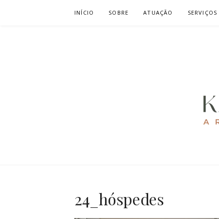
Pular
INÍCIO
SOBRE
ATUAÇÃO
SERVIÇOS
para
o
conteúdo
KAREN CAV
ARQUITETURA E URBANISMO
24_hóspedes