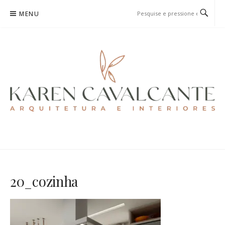
Pular
MENU
para
o
conteúdo
KAREN CAVALCANTE
ARQUITETURA E URBANISMO
20_cozinha