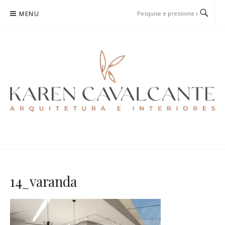
Pular
MENU
para
o
conteúdo
KAREN CAVALCANTE
ARQUITETURA E URBANISMO
14_varanda