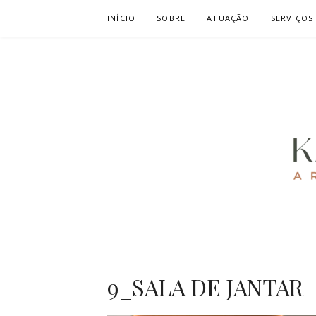
Pular
INÍCIO
SOBRE
ATUAÇÃO
SERVIÇOS
para
o
conteúdo
KAREN CAV
ARQUITETURA E URBANISMO
9_SALA DE JANTAR