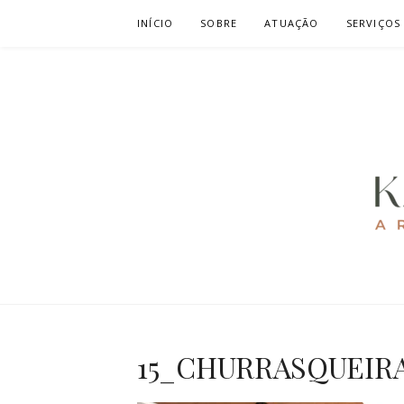
Pular
INÍCIO
SOBRE
ATUAÇÃO
SERVIÇOS
para
o
conteúdo
KAREN CAV
ARQUITETURA E URBANISMO
15_CHURRASQUEIR