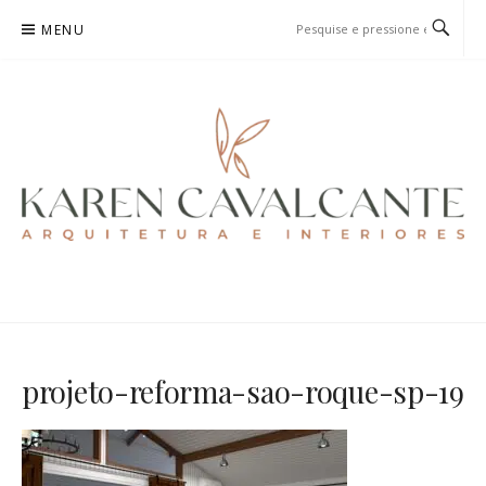
Pular
MENU
para
o
conteúdo
KAREN CAVALCANTE
ARQUITETURA E URBANISMO
projeto-reforma-sao-roque-sp-19