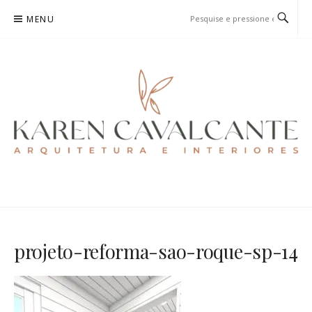
Pular
MENU
para
o
conteúdo
KAREN CAVALCANTE
ARQUITETURA E URBANISMO
projeto-reforma-sao-roque-sp-14