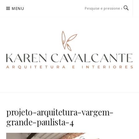
Pular
MENU
para
o
conteúdo
KAREN CAVALCANTE
ARQUITETURA E URBANISMO
projeto-arquitetura-vargem-
grande-paulista-4