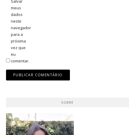
Salvar
meus
dados
neste
navegador
para a
próxima
vez que
eu
comentar.
SOBRE