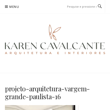
Pular
MENU
para
o
conteúdo
KAREN CAVALCANTE
ARQUITETURA E URBANISMO
projeto-arquitetura-vargem-
grande-paulista-16