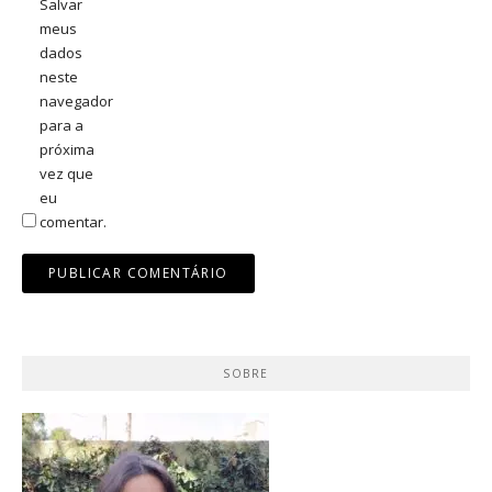
Salvar
meus
dados
neste
navegador
para a
próxima
vez que
eu
comentar.
SOBRE