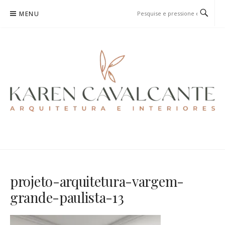
Pular
MENU
para
o
conteúdo
KAREN CAVALCANTE
ARQUITETURA E URBANISMO
projeto-arquitetura-vargem-
grande-paulista-13