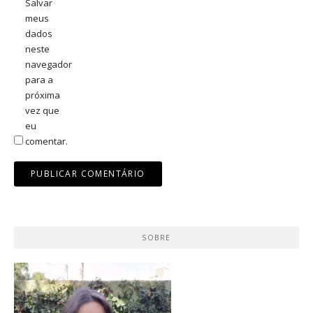
Salvar
meus
dados
neste
navegador
para a
próxima
vez que
eu
comentar.
SOBRE