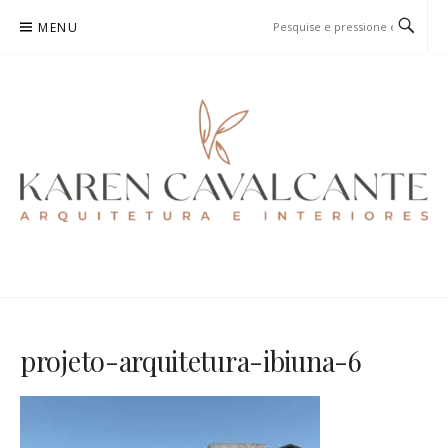
Pular
MENU
para
o
conteúdo
KAREN CAVALCANTE
ARQUITETURA E URBANISMO
projeto-arquitetura-ibiuna-6