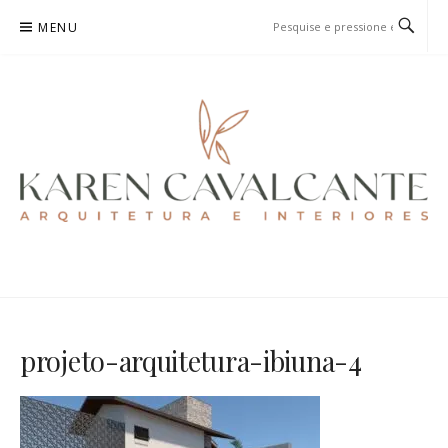
Pular
MENU
para
o
conteúdo
KAREN CAVALCANTE
ARQUITETURA E URBANISMO
projeto-arquitetura-ibiuna-4