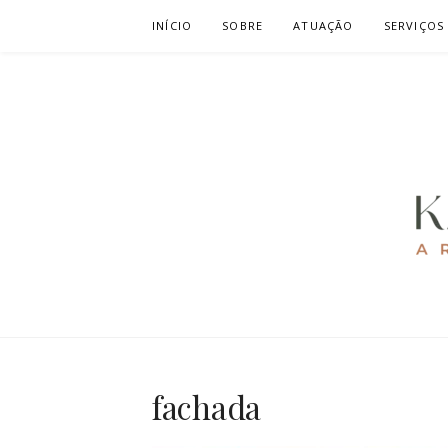
Pular
INÍCIO
SOBRE
ATUAÇÃO
SERVIÇOS
para
o
conteúdo
KAREN CAV
ARQUITETURA E URBANISMO
fachada