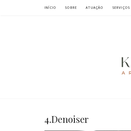
Pular
INÍCIO
SOBRE
ATUAÇÃO
SERVIÇOS
para
o
conteúdo
KAREN CAV
ARQUITETURA E URBANISMO
4.Denoiser