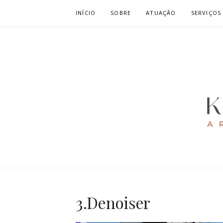
Pular
INÍCIO
SOBRE
ATUAÇÃO
SERVIÇOS
para
o
conteúdo
KAREN CAV
ARQUITETURA E URBANISMO
3.Denoiser