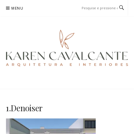
Pular
MENU
para
o
conteúdo
KAREN CAVALCANTE
ARQUITETURA E URBANISMO
1.Denoiser