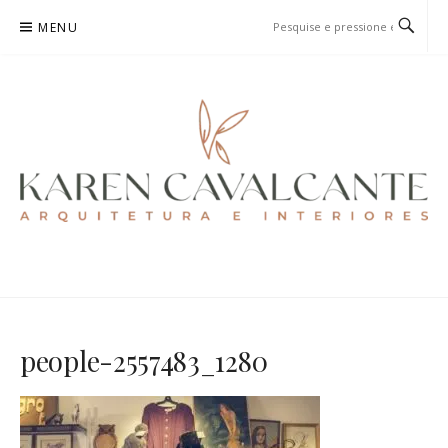
Pular
MENU
para
o
conteúdo
KAREN CAVALCANTE
ARQUITETURA E URBANISMO
people-2557483_1280