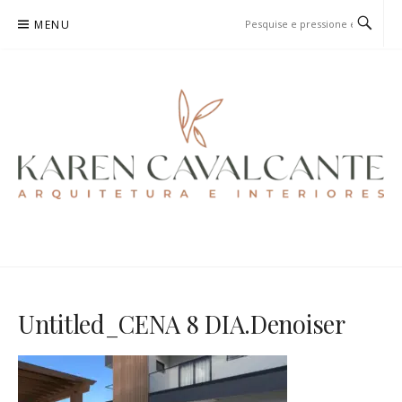
Pular
MENU
para
o
conteúdo
KAREN CAVALCANTE
ARQUITETURA E URBANISMO
Untitled_CENA 8 DIA.Denoiser