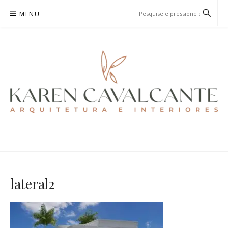
Pular
MENU
para
o
conteúdo
KAREN CAVALCANTE
ARQUITETURA E URBANISMO
lateral2