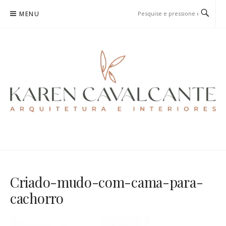
Pular
MENU
para
o
conteúdo
KAREN CAVALCANTE
ARQUITETURA E URBANISMO
Criado-mudo-com-cama-para-
cachorro